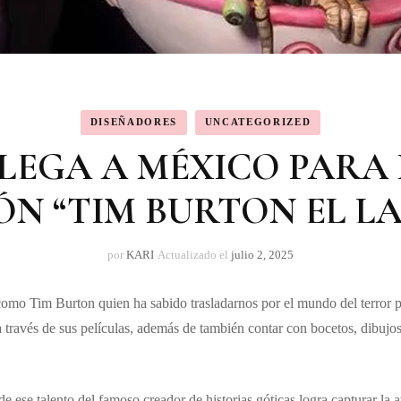
DISEÑADORES
UNCATEGORIZED
LEGA A MÉXICO PARA
ÓN “TIM BURTON EL L
por
KARI
Actualizado el
julio 2, 2025
como Tim Burton quien ha sabido trasladarnos por el mundo del terror p
 a través de sus películas, además de también contar con bocetos, dibujos
 de ese talento del famoso creador de historias góticas logra capturar la