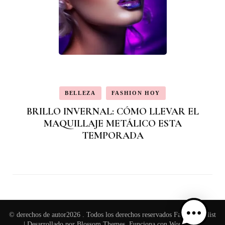
BELLEZA
FASHION HOY
BRILLO INVERNAL: CÓMO LLEVAR EL
MAQUILLAJE METÁLICO ESTA
TEMPORADA
© derechos de autor2026
. Todos los derechos reservados
Fashion Stylist
| Desarrollado por
Blossom Themes
. Funciona con
WordPress
.