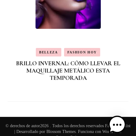
BELLEZA
FASHION HOY
BRILLO INVERNAL: CÓMO LLEVAR EL
MAQUILLAJE METÁLICO ESTA
TEMPORADA
© derechos de autor2026
. Todos los derechos reservados
Fashion Stylist
| Desarrollado por
Blossom Themes
. Funciona con
WordPress
.