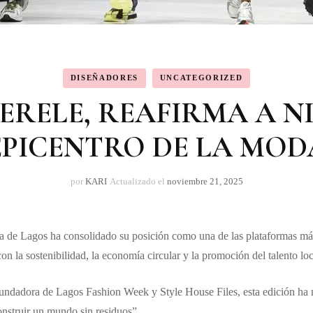
DISEÑADORES
UNCATEGORIZED
ERELE, REAFIRMA A N
EPICENTRO DE LA MOD
por
KARI
Actualizado el
noviembre 21, 2025
 de Lagos ha consolidado su posición como una de las plataformas más 
n la sostenibilidad, la economía circular y la promoción del talento loc
undadora de Lagos Fashion Week y Style House Files, esta edición ha m
onstruir un mundo sin residuos”.