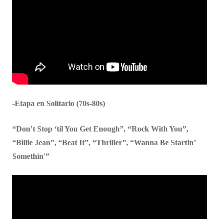
-Etapa en Solitario (70s-80s)
“Don’t Stop ‘til You Get Enough”, “Rock With You”,
“Billie Jean”, “Beat It”, “Thriller”, “Wanna Be Startin’
Somethin'”