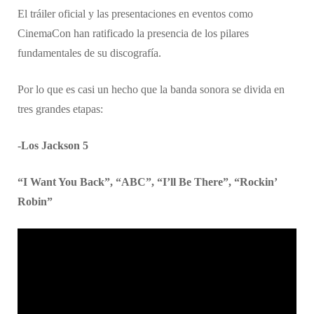
​El tráiler oficial y las presentaciones en eventos como
CinemaCon han ratificado la presencia de los pilares
fundamentales de su discografía.
Por lo que es casi un hecho que la banda sonora se divida en
tres grandes etapas:
-Los Jackson 5
“I Want You Back”, “ABC”, “I’ll Be There”, “Rockin’
Robin”