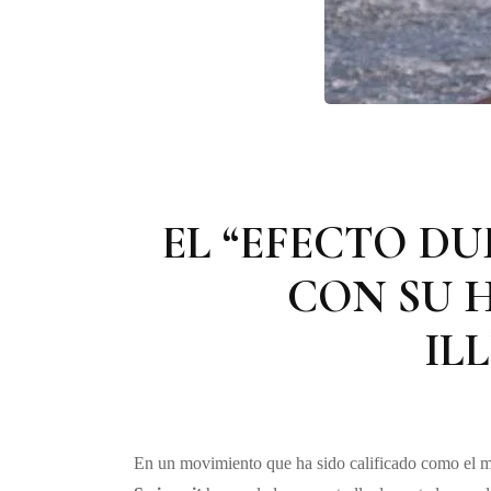
EL “EFECTO DU
CON SU 
IL
En un movimiento que ha sido calificado como el ma