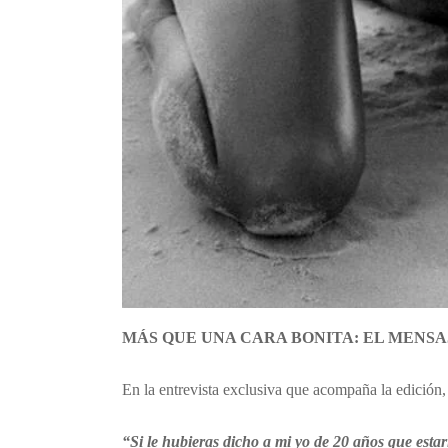
MÁS QUE UNA CARA BONITA: EL MENSA
En la entrevista exclusiva que acompaña la edición,
“Si le hubieras dicho a mi yo de 20 años que estar