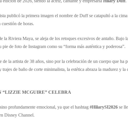
la edición de 2026, siendo la actriz, cantante y empresaria
Hilary Duff
.
ista publicó la primera imagen el nombre de Duff se catapultó a la cima
 cuestión de horas.
 de la Riviera Maya, se aleja de los retoques excesivos de antaño. Bajo l
su pie de foto de Instagram como su “forma más auténtica y poderosa”.
le de la artista de 38 años, sino por la celebración de un cuerpo que ha
 y trajes de baño de corte minimalista, la estética abraza la madurez y 
N “LIZZIE MCGUIRE” CELEBRA
l, sino profundamente emocional, ya que el hashtag
#HilarySI2026
se ll
 en Disney Channel.