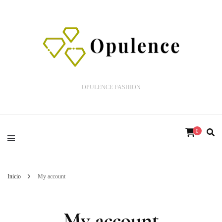
OPULENCE FASHION
0
Inicio
My account
My account